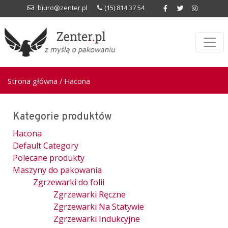
biuro@zenter.pl
(15) 814 37 54
Strona główna
/ Hacona
Kategorie produktów
Hacona
Default Category
Polecane produkty
Maszyny do pakowania
Zgrzewarki do folii
Zgrzewarki Ręczne
Zgrzewarki Na Statywie
Zgrzewarki Indukcyjne