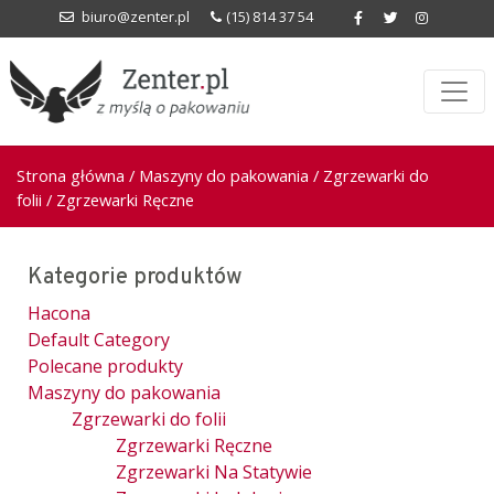
biuro@zenter.pl
(15) 814 37 54
Strona główna
/
Maszyny do pakowania
/
Zgrzewarki do
folii
/ Zgrzewarki Ręczne
Kategorie produktów
Hacona
Default Category
Polecane produkty
Maszyny do pakowania
Zgrzewarki do folii
Zgrzewarki Ręczne
Zgrzewarki Na Statywie