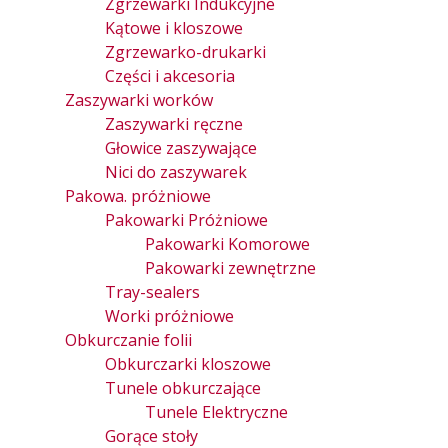
Zgrzewarki Indukcyjne
Kątowe i kloszowe
Zgrzewarko-drukarki
Części i akcesoria
Zaszywarki worków
Zaszywarki ręczne
Głowice zaszywające
Nici do zaszywarek
Pakowa. próżniowe
Pakowarki Próżniowe
Pakowarki Komorowe
Pakowarki zewnętrzne
Tray-sealers
Worki próżniowe
Obkurczanie folii
Obkurczarki kloszowe
Tunele obkurczające
Tunele Elektryczne
Gorące stoły