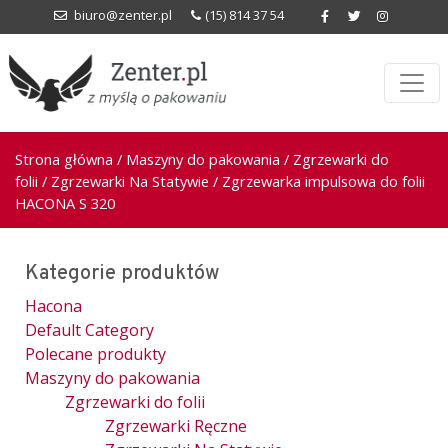
biuro@zenter.pl
(15) 814 37 54
Strona główna
/
Maszyny do pakowania
/
Zgrzewarki do
folii
/
Zgrzewarki Na Statywie
/ Zgrzewarka impulsowa do folii
HACONA S 320
Kategorie produktów
Hacona
Default Category
Polecane produkty
Maszyny do pakowania
Zgrzewarki do folii
Zgrzewarki Ręczne