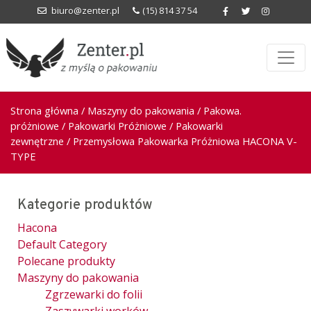
biuro@zenter.pl
(15) 814 37 54
Strona główna
/
Maszyny do pakowania
/
Pakowa.
próżniowe
/
Pakowarki Próżniowe
/
Pakowarki
zewnętrzne
/ Przemysłowa Pakowarka Próżniowa HACONA V-
TYPE
Kategorie produktów
Hacona
Default Category
Polecane produkty
Maszyny do pakowania
Zgrzewarki do folii