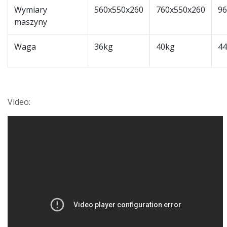
Wymiary
560x550x260
760x550x260
96
maszyny
Waga
36kg
40kg
4
Video: