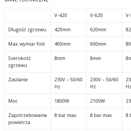
V-420
V-620
V-
Długość zgrzewu
420mm
620mm
8
Max. wymiar folii
400mm
600mm
8
Szerokość
8mm
8mm
8
zgrzewu
Zasilanie
230V – 50/60
230V – 50/60
23
Hz
Hz
H
Moc
1800W
2100W
2
Zapotrzebowanie
8 bar max.
8 bar max.
8 
powietrza