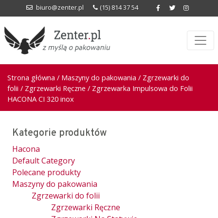
biuro@zenter.pl
(15) 814 37 54
Strona główna
/
Maszyny do pakowania
/
Zgrzewarki do
folii
/
Zgrzewarki Ręczne
/ Zgrzewarka Impulsowa do Folii
HACONA CI 320 inox
Kategorie produktów
Hacona
Default Category
Polecane produkty
Maszyny do pakowania
Zgrzewarki do folii
Zgrzewarki Ręczne