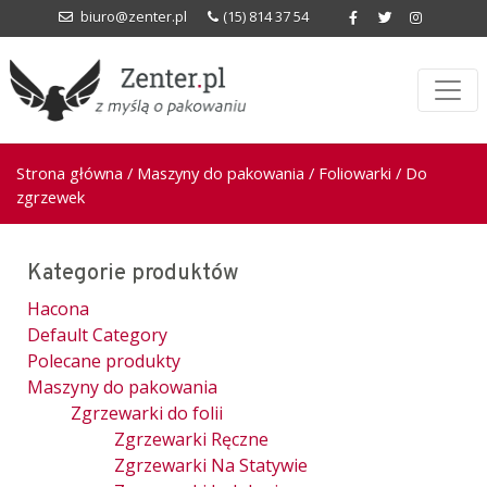
biuro@zenter.pl
(15) 814 37 54
Strona główna
/
Maszyny do pakowania
/
Foliowarki
/ Do
zgrzewek
Kategorie produktów
Hacona
Default Category
Polecane produkty
Maszyny do pakowania
Zgrzewarki do folii
Zgrzewarki Ręczne
Zgrzewarki Na Statywie