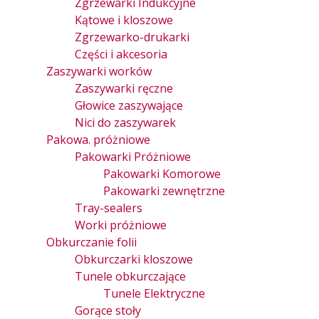
Zgrzewarki Indukcyjne
Kątowe i kloszowe
Zgrzewarko-drukarki
Części i akcesoria
Zaszywarki worków
Zaszywarki ręczne
Głowice zaszywające
Nici do zaszywarek
Pakowa. próżniowe
Pakowarki Próżniowe
Pakowarki Komorowe
Pakowarki zewnętrzne
Tray-sealers
Worki próżniowe
Obkurczanie folii
Obkurczarki kloszowe
Tunele obkurczające
Tunele Elektryczne
Gorące stoły