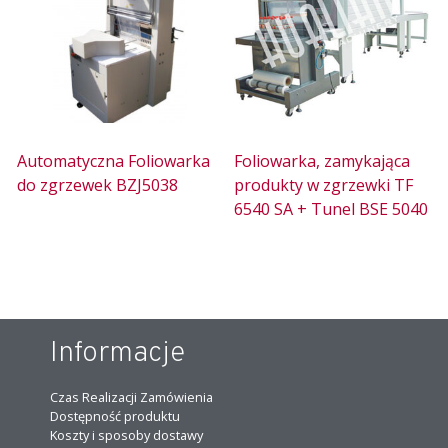
Automatyczna Foliowarka
Foliowarka, zamykająca
do zgrzewek BZJ5038
produkty w zgrzewki TF
6540 SA + Tunel BSE 5040
Informacje
Czas Realizacji Zamówienia
Dostępność produktu
Koszty i sposoby dostawy