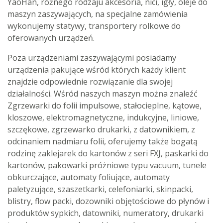
YaoHan, różnego rodzaju akcesoria, nici, igły, oleje do
maszyn zaszywających, na specjalne zamówienia
wykonujemy statywy, transportery rolkowe do
oferowanych urządzeń.
Poza urządzeniami zaszywającymi posiadamy
urządzenia pakujące wśród których każdy klient
znajdzie odpowiednie rozwiązanie dla swojej
działalności. Wśród naszych maszyn można znaleźć
Zgrzewarki do folii impulsowe, stałocieplne, kątowe,
kloszowe, elektromagnetyczne, indukcyjne, liniowe,
szczękowe, zgrzewarko drukarki, z datownikiem, z
odcinaniem nadmiaru folii, oferujemy także bogatą
rodzinę zaklejarek do kartonów z seri FXJ, paskarki do
kartonów, pakowarki próżniowe typu vacuum, tunele
obkurczające, automaty foliujące, automaty
paletyzujące, szaszetkarki, celefoniarki, skinpacki,
blistry, flow packi, dozowniki objętościowe do płynów i
produktów sypkich, datowniki, numeratory, drukarki