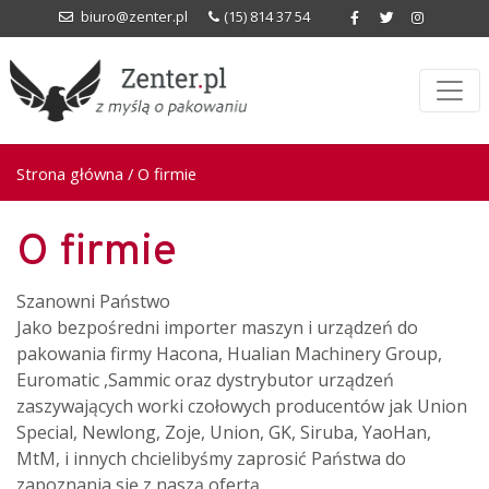
biuro@zenter.pl
(15) 814 37 54
Strona główna
/ O firmie
O firmie
Szanowni Państwo
Jako bezpośredni importer maszyn i urządzeń do
pakowania firmy Hacona, Hualian Machinery Group,
Euromatic ,Sammic oraz dystrybutor urządzeń
zaszywających worki czołowych producentów jak Union
Special, Newlong, Zoje, Union, GK, Siruba, YaoHan,
MtM, i innych chcielibyśmy zaprosić Państwa do
zapoznania się z naszą ofertą.