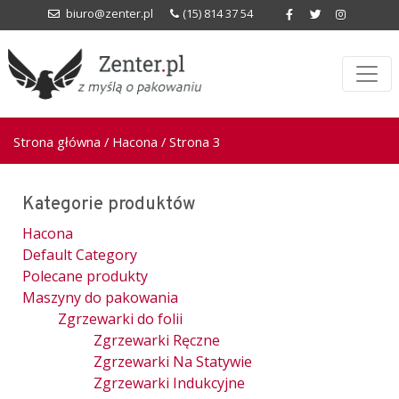
biuro@zenter.pl
(15) 814 37 54
Strona główna
/
Hacona
/ Strona 3
Kategorie produktów
Hacona
Default Category
Polecane produkty
Maszyny do pakowania
Zgrzewarki do folii
Zgrzewarki Ręczne
Zgrzewarki Na Statywie
Zgrzewarki Indukcyjne