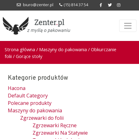
biuro@zenter.pl
(15) 814 37 54
Strona główna
/
Maszyny do pakowania
/
Obkurczanie
folii
/ Gorące stoły
Kategorie produktów
Hacona
Default Category
Polecane produkty
Maszyny do pakowania
Zgrzewarki do folii
Zgrzewarki Ręczne
Zgrzewarki Na Statywie