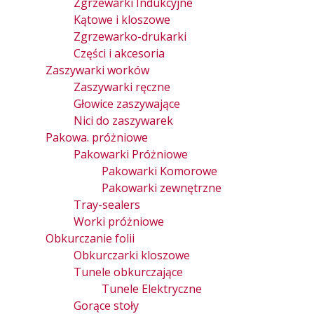
Zgrzewarki Indukcyjne
Kątowe i kloszowe
Zgrzewarko-drukarki
Części i akcesoria
Zaszywarki worków
Zaszywarki ręczne
Głowice zaszywające
Nici do zaszywarek
Pakowa. próżniowe
Pakowarki Próżniowe
Pakowarki Komorowe
Pakowarki zewnętrzne
Tray-sealers
Worki próżniowe
Obkurczanie folii
Obkurczarki kloszowe
Tunele obkurczające
Tunele Elektryczne
Gorące stoły