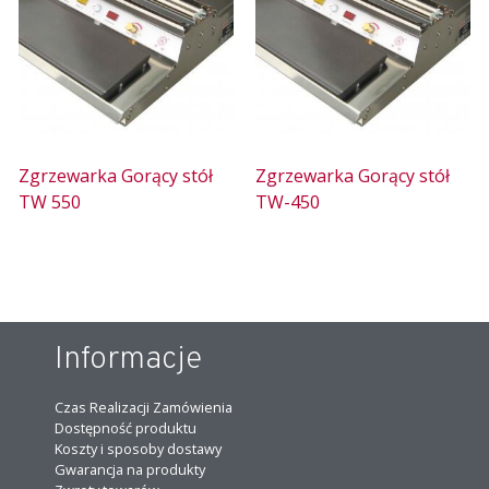
Zgrzewarka Gorący stół
Zgrzewarka Gorący stół
TW 550
TW-450
Informacje
Czas Realizacji Zamówienia
Dostępność produktu
Koszty i sposoby dostawy
Gwarancja na produkty