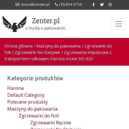
biuro@zenter.pl
(15) 814 37 54
Strona główna
/
Maszyny do pakowania
/
Zgrzewarki do
folii
/
Zgrzewarki Na Statywie
/ Zgrzewarka impulsowa z
transportem rolkowym Hacona InLine SiD 620
Kategorie produktów
Hacona
Default Category
Polecane produkty
Maszyny do pakowania
Zgrzewarki do folii
Zgrzewarki Ręczne