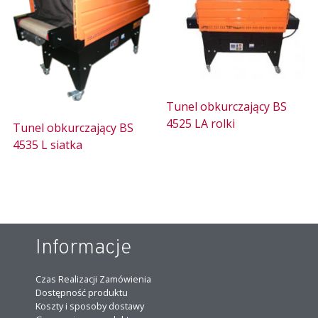
Tunel obkurczający BS
4525 LA rolki
Tunel obkurczający BS
4535 L siatka
Informacje
Czas Realizacji Zamówienia
Dostępność produktu
Koszty i sposoby dostawy