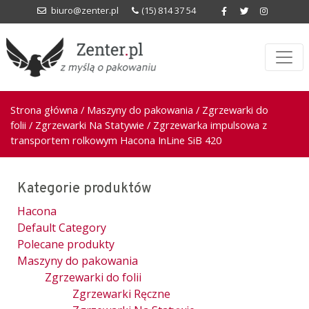
biuro@zenter.pl
(15) 814 37 54
Strona główna
/
Maszyny do pakowania
/
Zgrzewarki do
folii
/
Zgrzewarki Na Statywie
/ Zgrzewarka impulsowa z
transportem rolkowym Hacona InLine SiB 420
Kategorie produktów
Hacona
Default Category
Polecane produkty
Maszyny do pakowania
Zgrzewarki do folii
Zgrzewarki Ręczne