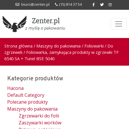
biuro@zenter.pl
(15) 814 37 54
Strona główna
/
Maszyny do pakowania
/
Foliowarki
/
Do
zgrzewek
/ Foliowarka, zamykająca produkty w zgrzewki TF
6540 SA + Tunel BSE 5040
Kategorie produktów
Hacona
Default Category
Polecane produkty
Maszyny do pakowania
Zgrzewarki do folii
Zaszywarki worków