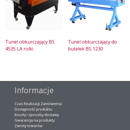
Tunel obkurczający BS
Tunel obkurczający do
4535 LA rolki
butelek BS 1230
Informacje
Czas Realizacji Zamówienia
Dostępność produktu
Koszty i sposoby dostawy
Gwarancja na produkty
Zwroty towarów