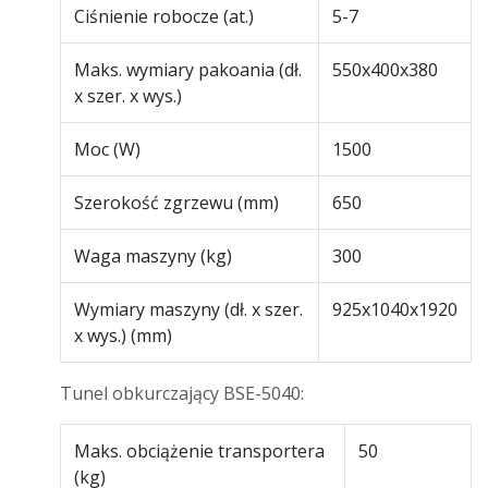
Ciśnienie robocze (at.)
5-7
Maks. wymiary pakoania (dł.
550x400x380
x szer. x wys.)
Moc (W)
1500
Szerokość zgrzewu (mm)
650
Waga maszyny (kg)
300
Wymiary maszyny (dł. x szer.
925x1040x1920
x wys.) (mm)
Tunel obkurczający BSE-5040:
Maks. obciążenie transportera
50
(kg)