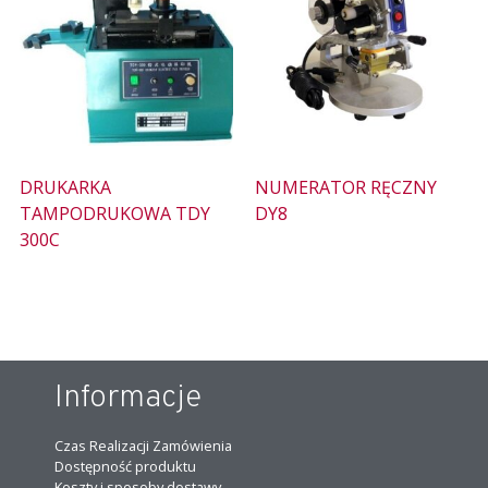
DRUKARKA
NUMERATOR RĘCZNY
TAMPODRUKOWA TDY
DY8
300C
Informacje
Czas Realizacji Zamówienia
Dostępność produktu
Koszty i sposoby dostawy