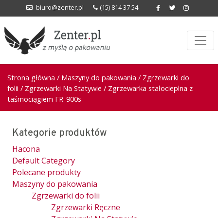
biuro@zenter.pl
(15) 814 37 54
Strona główna
/
Maszyny do pakowania
/
Zgrzewarki do
folii
/
Zgrzewarki Na Statywie
/ Zgrzewarka stałocieplna z
taśmociągiem FR-900s
Kategorie produktów
Hacona
Default Category
Polecane produkty
Maszyny do pakowania
Zgrzewarki do folii
Zgrzewarki Ręczne