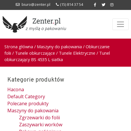
biuro@zenter.pl
(15) 814 37 54
Strona główna
/
Maszyny do pakowania
/
Obkurczanie
folii
/
Tunele obkurczające
/
Tunele Elektryczne
/ Tunel
obkurczający BS 4535 L siatka
Kategorie produktów
Hacona
Default Category
Polecane produkty
Maszyny do pakowania
Zgrzewarki do folii
Zaszywarki worków