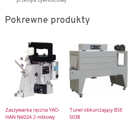
Pokrewne produkty
Zaszywarka ręczna YAO-
Tunel obkurczający BSE
HAN N602A 2-nitkowy
5038