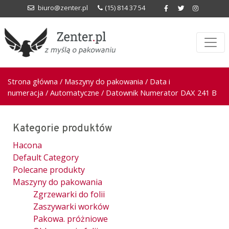
biuro@zenter.pl
(15) 814 37 54
Strona główna
/
Maszyny do pakowania
/
Data i
numeracja
/
Automatyczne
/ Datownik Numerator DAX 241 B
Kategorie produktów
Hacona
Default Category
Polecane produkty
Maszyny do pakowania
Zgrzewarki do folii
Zaszywarki worków
Pakowa. próżniowe