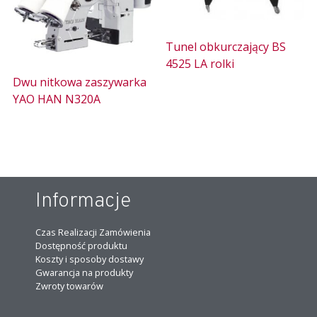
Tunel obkurczający BS
4525 LA rolki
Dwu nitkowa zaszywarka
YAO HAN N320A
Informacje
Czas Realizacji Zamówienia
Dostępność produktu
Koszty i sposoby dostawy
Gwarancja na produkty
Zwroty towarów