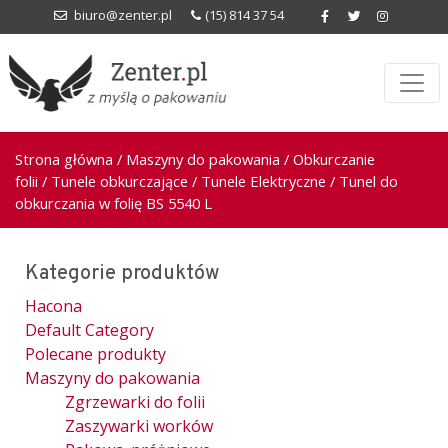
biuro@zenter.pl
(15) 814 37 54
Strona główna
/
Maszyny do pakowania
/
Obkurczanie
folii
/
Tunele obkurczające
/
Tunele Elektryczne
/ Tunel do
obkurczania w folię BS 5540 L
Kategorie produktów
Hacona
Default Category
Polecane produkty
Maszyny do pakowania
Zgrzewarki do folii
Zaszywarki worków