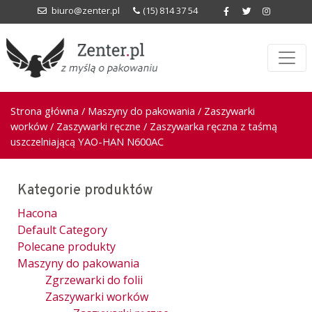
biuro@zenter.pl
(15) 814 37 54
Strona główna
/
Maszyny do pakowania
/
Zaszywarki
worków
/
Zaszywarki ręczne
/ Zaszywarka ręczna z taśmą
uszczelniającą YAO-HAN N600AC
Kategorie produktów
Hacona
Default Category
Polecane produkty
Maszyny do pakowania
Zgrzewarki do folii
Zaszywarki worków