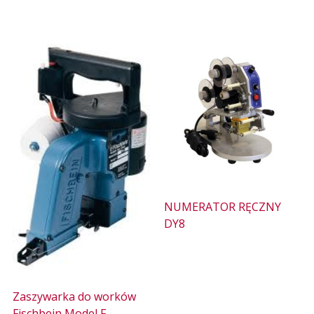
NUMERATOR RĘCZNY
DY8
Zaszywarka do worków
Fischbein Model F