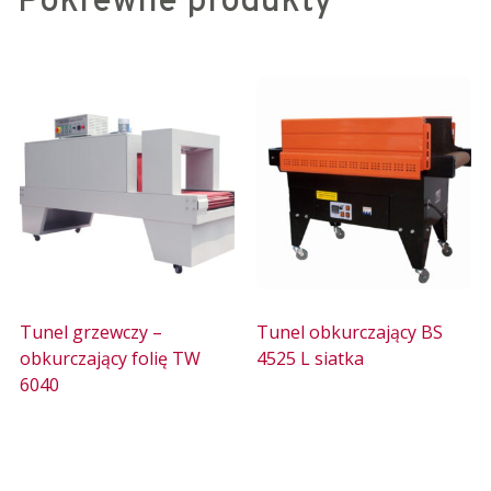
Pokrewne produkty
Tunel grzewczy –
Tunel obkurczający BS
obkurczający folię TW
4525 L siatka
6040