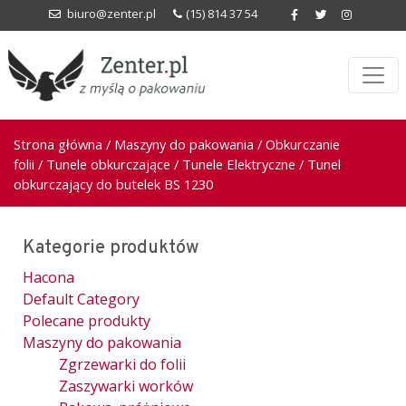
biuro@zenter.pl
(15) 814 37 54
Strona główna
/
Maszyny do pakowania
/
Obkurczanie
folii
/
Tunele obkurczające
/
Tunele Elektryczne
/ Tunel
obkurczający do butelek BS 1230
Kategorie produktów
Hacona
Default Category
Polecane produkty
Maszyny do pakowania
Zgrzewarki do folii
Zaszywarki worków