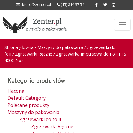
biuro@zenter.pl
(15) 814 37 54
Strona główna
/
Maszyny do pakowania
/
Zgrzewarki do
folii
/
Zgrzewarki Ręczne
/ Zgrzewarka Impulsowa do Folii PFS
400C Nóż
Kategorie produktów
Hacona
Default Category
Polecane produkty
Maszyny do pakowania
Zgrzewarki do folii
Zgrzewarki Ręczne