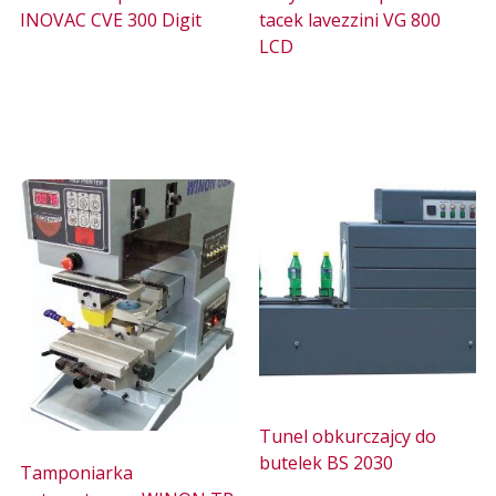
INOVAC CVE 300 Digit
tacek lavezzini VG 800
LCD
Tunel obkurczajcy do
butelek BS 2030
Tamponiarka