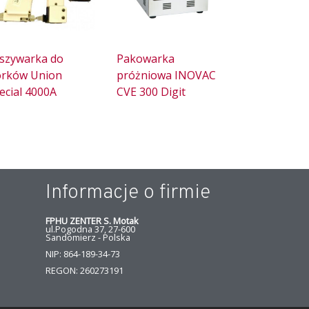
szywarka do
Pakowarka
rków Union
próżniowa INOVAC
ecial 4000A
CVE 300 Digit
Informacje o firmie
FPHU ZENTER S. Motak
ul.Pogodna 37, 27-600
Sandomierz - Polska
NIP: 864-189-34-73
REGON: 260273191