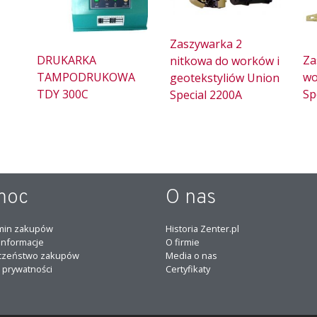
Zaszywarka 2
DRUKARKA
Za
nitkowa do worków i
TAMPODRUKOWA
wo
geotekstyliów Union
TDY 300C
Sp
Special 2200A
moc
O nas
min zakupów
Historia Zenter.pl
informacje
O firmie
czeństwo zakupów
Media o nas
a prywatności
Certyfikaty