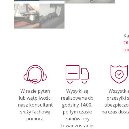
Ka
Ob
ob
W razie pytań
Wysyłki są
Wszystki
lub wątpliwości
realizowane do
przesyłki 
nasz konsultant
godziny 14:00,
ubezpiecz
służy fachową
po tym czasie
na czas dost
pomocą.
zamówiony
towar zostanie