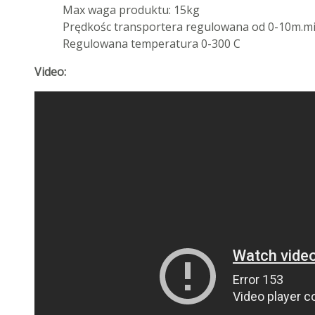
Max waga produktu: 15kg
Prędkośc transportera regulowana od 0-10m.m
Regulowana temperatura 0-300 C
Video: