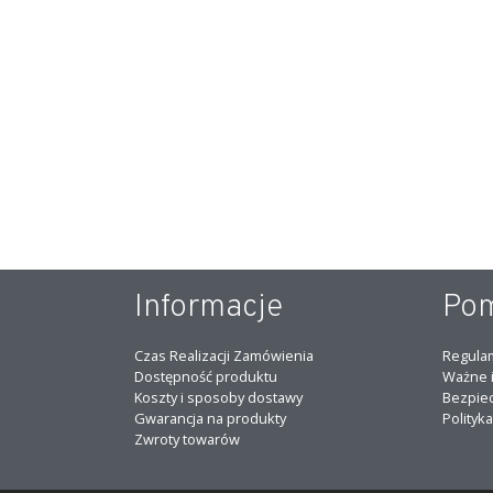
Informacje
Po
Czas Realizacji Zamówienia
Regula
Dostępność produktu
Ważne 
Koszty i sposoby dostawy
Bezpie
Gwarancja na produkty
Polityk
Zwroty towarów