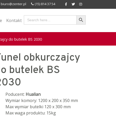
biuro@zenter.pl
(15) 814 37 54
Search Button
Search
ie
Kontakt
for:
zajcy do butelek BS 2030
unel obkurczajcy
o butelek BS
2030
Poducent:
Hualian
Wymiar komory: 1200 x 200 x 350 mm
Max wymiar butelki 120 x 300 mm
Max waga produktu: 15kg