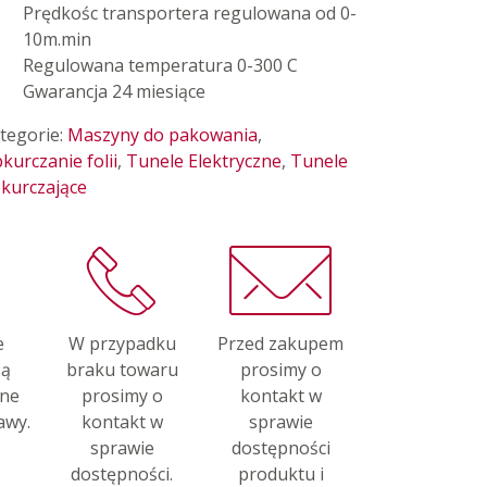
Prędkośc transportera regulowana od 0-
10m.min
Regulowana temperatura 0-300 C
Gwarancja 24 miesiące
tegorie:
Maszyny do pakowania
,
kurczanie folii
,
Tunele Elektryczne
,
Tunele
kurczające
e
W przypadku
Przed zakupem
są
braku towaru
prosimy o
one
prosimy o
kontakt w
awy.
kontakt w
sprawie
sprawie
dostępności
dostępności.
produktu i