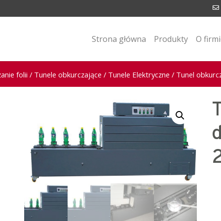
Strona główna
Produkty
O firm
nie folii
/
Tunele obkurczające
/
Tunele Elektryczne
/ Tunel obkurc
T
d