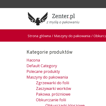
Strona główna
/
Maszyny do pakowania
/
Obkurcza
Kategorie produktów
Hacona
Default Category
Polecane produkty
Maszyny do pakowania
Zgrzewarki do folii
Zaszywarki worków
Pakowa. próżniowe
Obkurczanie folii
Obkurczarki kloszowe