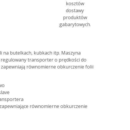
kosztów
dostawy
produktów
gabarytowych.
i na butelkach, kubkach itp. Maszyna
i regulowany transporter o prędkości do
e zapewniają równomierne obkurczenie folii
wo
slave
ransportera
i zapewniające równomierne obkurczenie