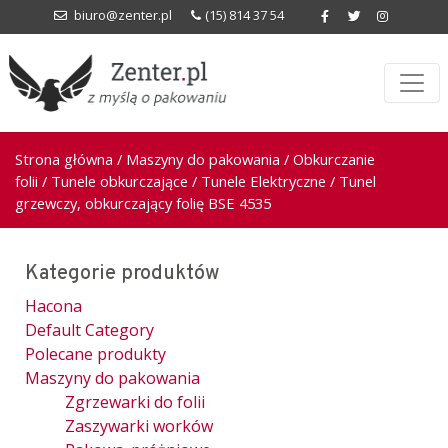
biuro@zenter.pl
(15) 814 37 54
Strona główna
/
Maszyny do pakowania
/
Obkurczanie
folii
/
Tunele obkurczające
/
Tunele Elektryczne
/ Tunel
grzewczy, obkurczający folię BSE 4535
Kategorie produktów
Hacona
Default Category
Polecane produkty
Maszyny do pakowania
Zgrzewarki do folii
Zaszywarki worków