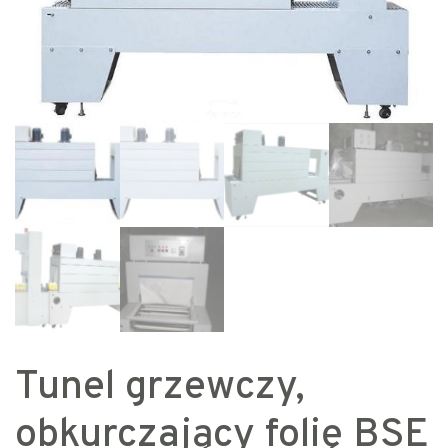
Tunel grzewczy,
obkurczający folię BSE