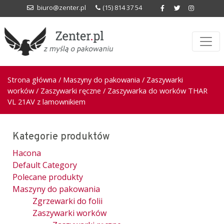
biuro@zenter.pl
(15) 814 37 54
Strona główna
/
Maszyny do pakowania
/
Zaszywarki
worków
/
Zaszywarki ręczne
/ Zaszywarka do worków THAR
VL 21AV z lamownikiem
Kategorie produktów
Hacona
Default Category
Polecane produkty
Maszyny do pakowania
Zgrzewarki do folii
Zaszywarki worków