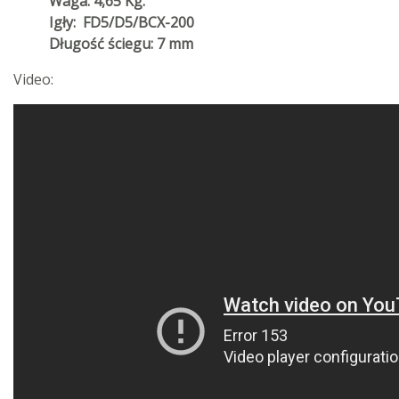
Waga: 4,65 Kg.
Igły: FD5/D5/BCX-200
Długość ściegu: 7 mm
Video: