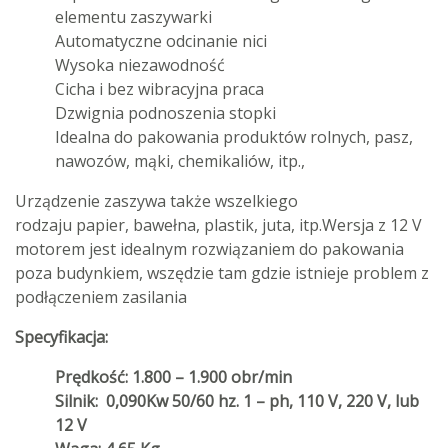
elementu zaszywarki
Automatyczne odcinanie nici
Wysoka niezawodność
Cicha i bez wibracyjna praca
Dzwignia podnoszenia stopki
Idealna do
pakowania
produktów rolnych,
pasz
,
nawozów,
mąki,
chemikaliów,
itp.,
Urządzenie zaszywa także
wszelkiego
rodzaju
papier,
bawełna, plastik
, juta, itp.
Wersja z 12 V
motorem jest idealnym rozwiązaniem do pakowania
poza budynkiem, wszędzie tam gdzie istnieje problem z
podłączeniem zasilania
Specyfikacja:
Prędkość: 1.800 – 1.900 obr/min
Silnik: 0,090Kw 50/60 hz. 1 – ph, 110 V, 220 V, lub
12 V