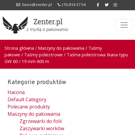
biuro@zenter.pl
(15) 814 37 54
Strona główna
/
Maszyny do pakowania
/
Taśmy
pakowe
/
Taśmy poliestrowe
/ Taśma poliestrowa tkana typu
GW 60 / 19 mm 600 m
Kategorie produktów
Hacona
Default Category
Polecane produkty
Maszyny do pakowania
Zgrzewarki do folii
Zaszywarki worków