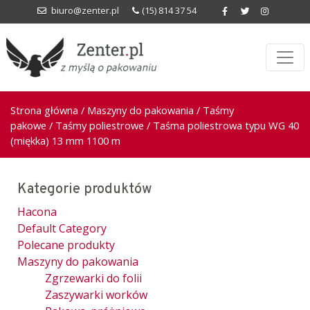
biuro@zenter.pl
(15) 814 37 54
Strona główna
/
Maszyny do pakowania
/
Taśmy
pakowe
/
Taśmy poliestrowe
/ Taśma poliestrowa typu WG 40
(miękka) 13 mm 1100 m
Kategorie produktów
Hacona
Default Category
Polecane produkty
Maszyny do pakowania
Zgrzewarki do folii
Zaszywarki worków