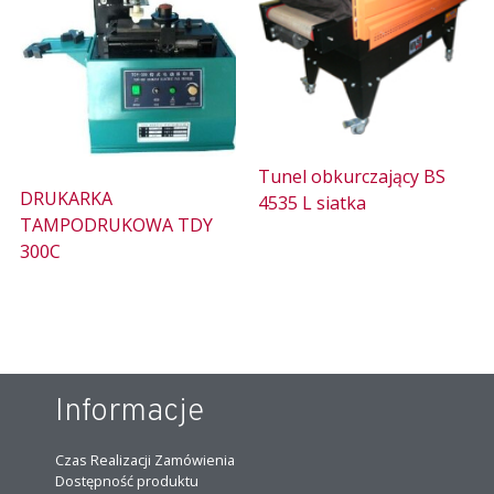
Tunel obkurczający BS
DRUKARKA
4535 L siatka
TAMPODRUKOWA TDY
300C
Informacje
Czas Realizacji Zamówienia
Dostępność produktu