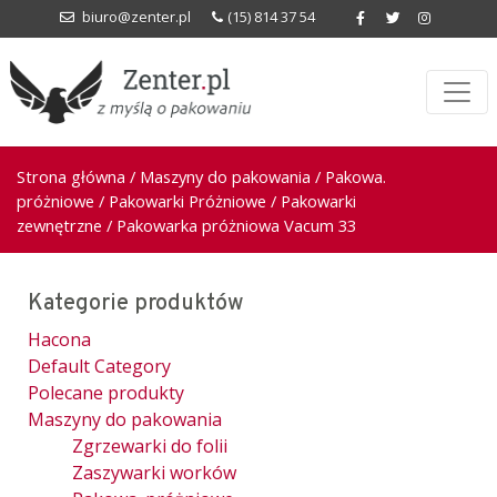
biuro@zenter.pl
(15) 814 37 54
Strona główna
/
Maszyny do pakowania
/
Pakowa.
próżniowe
/
Pakowarki Próżniowe
/
Pakowarki
zewnętrzne
/ Pakowarka próżniowa Vacum 33
Kategorie produktów
Hacona
Default Category
Polecane produkty
Maszyny do pakowania
Zgrzewarki do folii
Zaszywarki worków