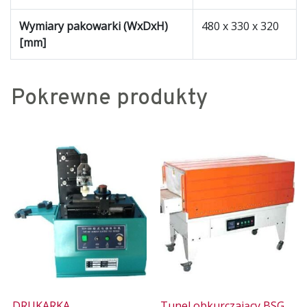
Wymiary pakowarki (WxDxH)
480 x 330 x 320
[mm]
Pokrewne produkty
DRUKARKA
Tunel obkurczający BSG