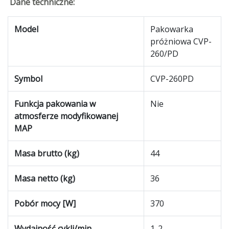
Dane techniczne:
Model
Pakowarka
próżniowa CVP-
260/PD
Symbol
CVP-260PD
Funkcja pakowania w
Nie
atmosferze modyfikowanej
MAP
Masa brutto (kg)
44
Masa netto (kg)
36
Pobór mocy [W]
370
Wydajność cykli/min.
1-2