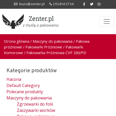
biuro@zenter.pl
(15) 814 37 54
Strona główna
/
Maszyny do pakowania
/
Pakowa.
próżniowe
/
Pakowarki Próżniowe
/
Pakowarki
Komorowe
/ Pakowarka Próżniowa CVP 260/PD
Kategorie produktów
Hacona
Default Category
Polecane produkty
Maszyny do pakowania
Zgrzewarki do folii
Zaszywarki worków