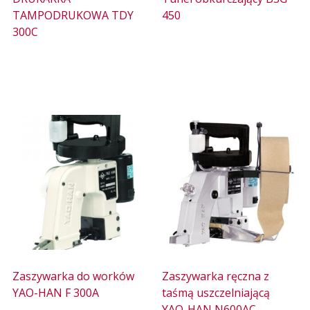
TAMPODRUKOWA TDY
450
300C
Zaszywarka do worków
Zaszywarka ręczna z
YAO-HAN F 300A
taśmą uszczelniającą
YAO-HAN N600AC