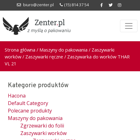
biuro@zenter.pl
(15) 814 37 54
Strona główna
/
Maszyny do pakowania
/
Zaszywarki
worków
/
Zaszywarki ręczne
/ Zaszywarka do worków THAR
VL 21
Kategorie produktów
Hacona
Default Category
Polecane produkty
Maszyny do pakowania
Zgrzewarki do folii
Zaszywarki worków