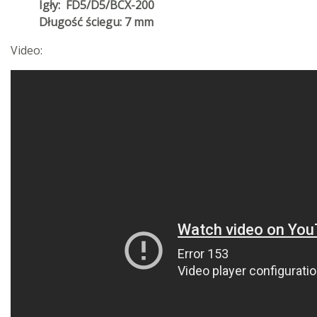
Igły: FD5/D5/BCX-200
Długość ściegu: 7 mm
Video: