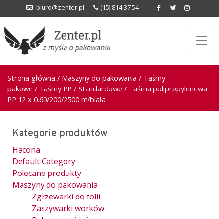
biuro@zenter.pl
(15) 814 37 54
Strona główna
/
Maszyny do pakowania
/
Taśmy
pakowe
/
Taśmy PP
/
Standardowe
/ Taśma polipropylenowa
PP 12 x 0.60/200/2500 m/biała
Kategorie produktów
Hacona
Default Category
Polecane produkty
Maszyny do pakowania
Zgrzewarki do folii
Zaszywarki worków