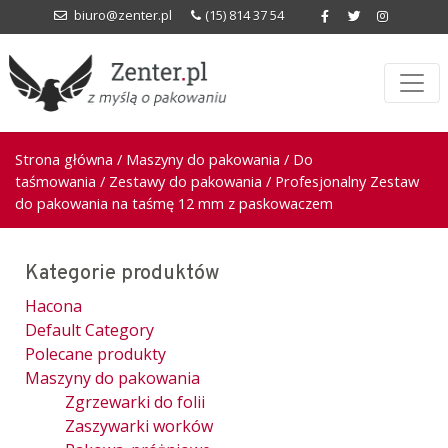
biuro@zenter.pl
(15) 814 37 54
Strona główna
/
Maszyny do pakowania
/
Do
taśmowania
/
Zestawy do pakowania
/ Profesjonalny Zestaw
do pakowania na taśmę 12 mm z paskowaczem
Kategorie produktów
Hacona
Default Category
Polecane produkty
Maszyny do pakowania
Zgrzewarki do folii
Zaszywarki worków